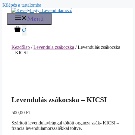
Kilépés a tartalomba
Menü
0
Kezdőlap
/
Levendula zsákocska
/ Levendulás zsákocska
– KICSI
Levendulás zsákocska – KICSI
500,00
Ft
Szárított levendulavirággal töltött organza zsák- KICSI –
francia levendulamorzsalékkal töltve.