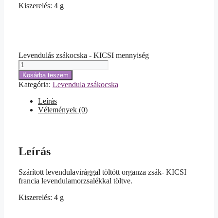
Kiszerelés: 4 g
Levendulás zsákocska - KICSI mennyiség
Kosárba teszem
Kategória:
Levendula zsákocska
Leírás
Vélemények (0)
Leírás
Szárított levendulavirággal töltött organza zsák- KICSI –
francia levendulamorzsalékkal töltve.
Kiszerelés: 4 g